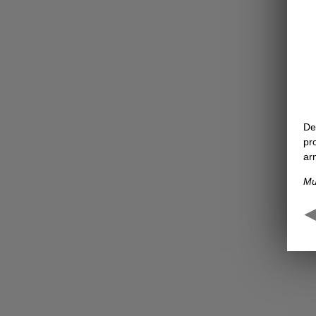
De
pr
ar
Mu