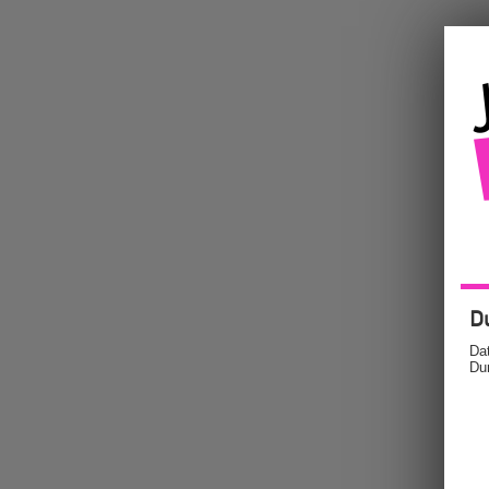
D
Dat
Dur