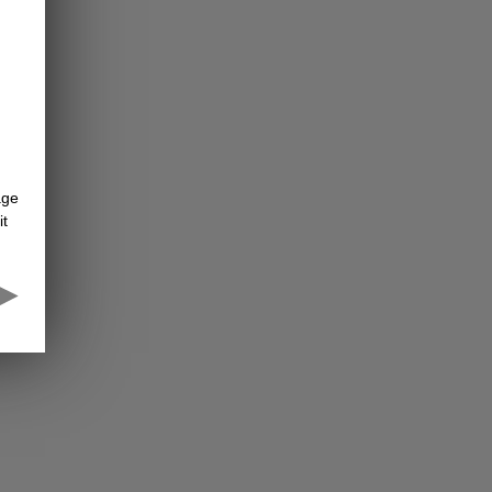
âge
it