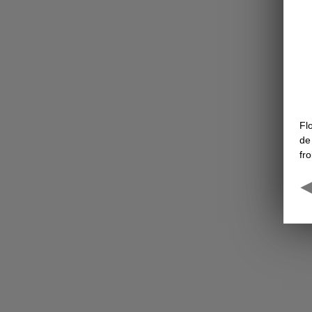
Fl
de
fro