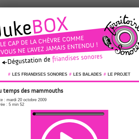
#
LES FRIANDISES SONORES
#
LES BALADES
#
LE PROJET
u temps des mammouths
e : mardi 20 octobre 2009
ée : 5 min 52
00:00
-05:58